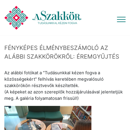
FÉNYKÉPES ÉLMÉNYBESZÁMOLÓ AZ
ALÁBBI SZAKKÖRÖKRŐL: ÉREMGYŰJTÉS
Az alábbi fotókat a "Tudásunkkal kézen fogva a
közösségekért" felhívás keretében megvalósuló
szakkörökön résztvevők készítették.
(A képeket az azon szereplők hozzájárulásával jelentetjük
meg. A galéria folyamatosan frissül!)