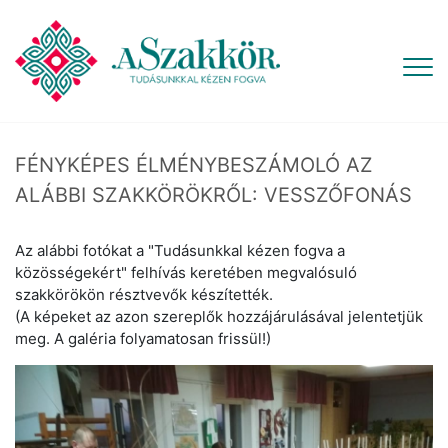
FÉNYKÉPES ÉLMÉNYBESZÁMOLÓ AZ
ALÁBBI SZAKKÖRÖKRŐL: VESSZŐFONÁS
Az alábbi fotókat a "Tudásunkkal kézen fogva a
közösségekért" felhívás keretében megvalósuló
szakkörökön résztvevők készítették.
(A képeket az azon szereplők hozzájárulásával jelentetjük
meg. A galéria folyamatosan frissül!)