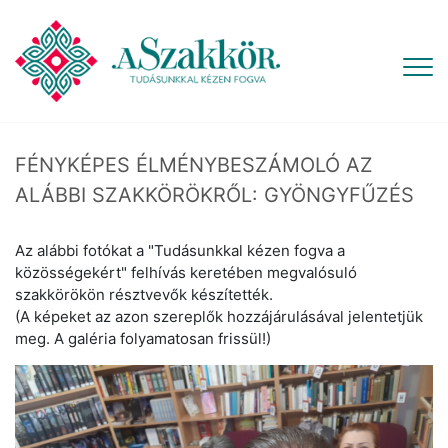
FÉNYKÉPES ÉLMÉNYBESZÁMOLÓ AZ
ALÁBBI SZAKKÖRÖKRŐL: GYÖNGYFŰZÉS
Az alábbi fotókat a "Tudásunkkal kézen fogva a
közösségekért" felhívás keretében megvalósuló
szakkörökön résztvevők készítették.
(A képeket az azon szereplők hozzájárulásával jelentetjük
meg. A galéria folyamatosan frissül!)