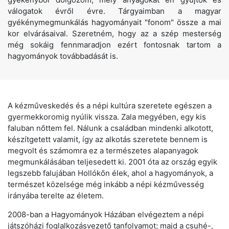
válogatok évről évre. Tárgyaimban a magyar
gyékénymegmunkálás hagyományait "fonom" össze a mai
kor elvárásaival. Szeretném, hogy az a szép mesterség
még sokáig fennmaradjon ezért fontosnak tartom a
hagyományok továbbadását is.
A kézműveskedés és a népi kultúra szeretete egészen a
gyermekkoromig nyúlik vissza. Zala megyében, egy kis
faluban nőttem fel. Nálunk a családban mindenki alkotott,
készítgetett valamit, így az alkotás szeretete bennem is
megvolt és számomra ez a természetes alapanyagok
megmunkálásában teljesedett ki. 2001 óta az ország egyik
legszebb falujában Hollókőn élek, ahol a hagyományok, a
természet közelsége még inkább a népi kézművesség
irányába terelte az életem.
2008-ban a Hagyományok Házában elvégeztem a népi
játszóházi foglalkozásvezető tanfolyamot; majd a csuhé-,