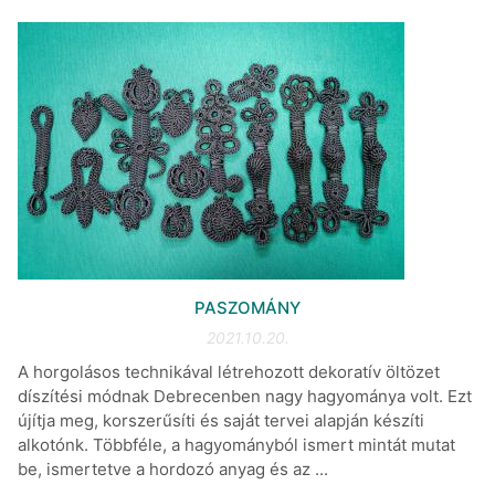
PASZOMÁNY
2021.10.20.
A horgolásos technikával létrehozott dekoratív öltözet
díszítési módnak Debrecenben nagy hagyománya volt. Ezt
újítja meg, korszerűsíti és saját tervei alapján készíti
alkotónk. Többféle, a hagyományból ismert mintát mutat
be, ismertetve a hordozó anyag és az ...