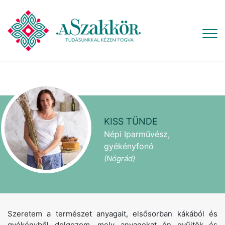
KISS TÜNDE
Népi Iparművész,
gyékényfonó
(Nógrád)
Szeretem a természet anyagait, elsősorban kákából és
gyékényből dolgozom, mely anyagokat én gyűjtök és