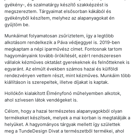
gyékény-, és szalmatárgy készítő szakképzést is
megszereztem. Tárgyaimat elsősorban kákából és
gyékényből készítem, melyhez az alapanyagokat én
gyűjtöm be.
Munkáimat folyamatosan zsűriztetem, így a legtöbb
alkotásom rendelkezik a Páva védjeggyel is. 2019-ben
megkaptam a népi iparművész címet. Fontosnak tartom
hagyományaink tovább örökítését, ezért rendszeresen
vállalok kézműves oktatást gyerekeknek és felnőtteknek is
egyaránt. Az elmúlt években számos hazai és külföldi
rendezvényen vettem részt, mint kézműves. Munkáim több
kiállításon is szerepeltek, illetve díjakat is kaptak.
Hollókőn kialakított Élményfonó műhelyemben alkotok,
ahol szívesen látok vendégeket is.
Célom, hogy a hazai természetes alapanyagokból olyan
termékeket készítsek, melyek a mai korban is megtalálják a
helyüket. A hagyományos tárgyak mellett így születtek
meg a TundeDesign Divat a természetből termékei, ahol