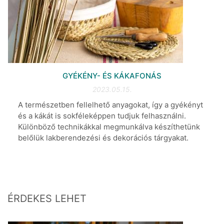
GYÉKÉNY- ÉS KÁKAFONÁS
2023.05.15.
A természetben fellelhető anyagokat, így a gyékényt
és a kákát is sokféleképpen tudjuk felhasználni.
Különböző technikákkal megmunkálva készíthetünk
belőlük lakberendezési és dekorációs tárgyakat.
ÉRDEKES LEHET