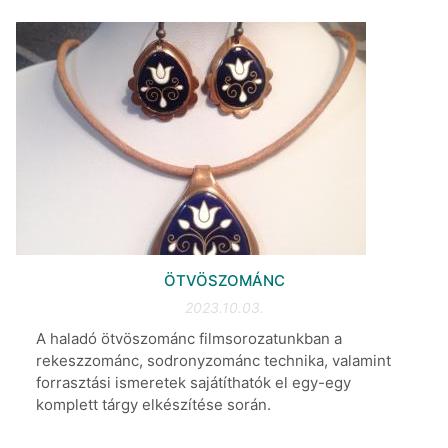
ÖTVÖSZOMÁNC
2023.10.03.
A haladó ötvöszománc filmsorozatunkban a
rekeszzománc, sodronyzománc technika, valamint
forrasztási ismeretek sajátíthatók el egy-egy
komplett tárgy elkészítése során.