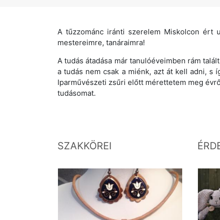
A tűzzománc iránti szerelem Miskolcon ért u
mestereimre, tanáraimra!
A tudás átadása már tanulóéveimben rám talált
a tudás nem csak a miénk, azt át kell adni, 
Iparművészeti zsűri előtt mérettetem meg évr
tudásomat.
SZAKKÖREI
ÉRD