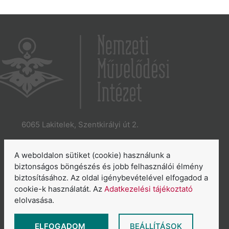
6065 Lakitelek, Szentkirályi út 2.
E-mail:
aszakkor@nmi.hu
E-mail:
titkarsag@nmi.hu
A weboldalon sütiket (cookie) használunk a
Web:
www.nmi.hu
biztonságos böngészés és jobb felhasználói élmény
biztosításához. Az oldal igénybevételével elfogadod a
Adatkezelési tájékoztató
cookie-k használatát. Az
Adatkezelési tájékoztató
Általános Szerződési Feltételek
elolvasása.
Sütikezelés áttekintése
ELFOGADOM
BEÁLLÍTÁSOK