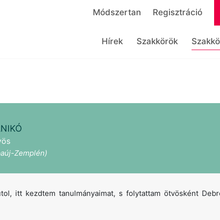
Módszertan
Regisztráció
Hírek
Szakkörök
Szakkö
ANIKÓ
vös
aúj-Zemplén)
tol, itt kezdtem tanulmányaimat, s folytattam ötvösként Deb