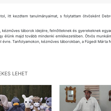
tol, itt kezdtem tanulmányaimat, s folytattam ötvösként Deb
, kézműves táborok idejére, felnőtteknek és gyerekeknek egyar
s így élünk majd tovább mindenki emlékezetében. Ötvös munkáim
ől évre. Tanfolyamokon, kézműves táborokban, a Fügedi Márta
EKES LEHET