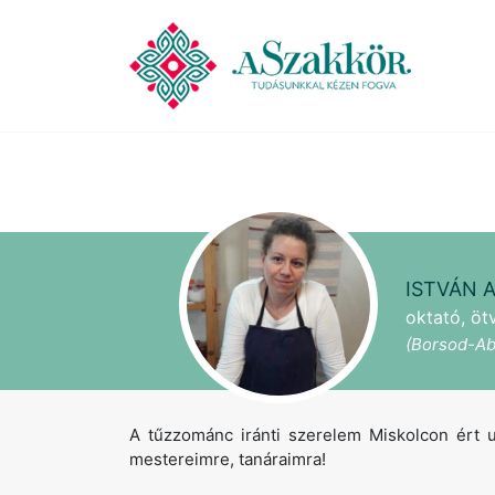
ISTVÁN 
oktató, öt
(Borsod-Ab
A tűzzománc iránti szerelem Miskolcon ért u
mestereimre, tanáraimra!