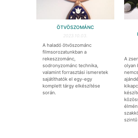
ÖTVÖSZOMÁNC
2023.10.03.
A haladó ötvöszománc
filmsorozatunkban a
A zsen
rekeszzománc,
olyan
sodronyzománc technika,
nemcs
valamint forrasztási ismeretek
ajánd
sajátíthatók el egy-egy
kikapc
komplett tárgy elkészítése
készít
során.
közöss
élmén
szakkö
szintű 