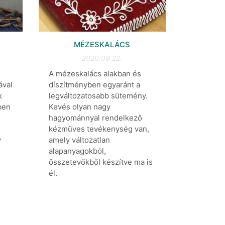
MÉZESKALÁCS
2020.09.22.
A mézeskalács alakban és
ával
díszítményben egyaránt a
k
legváltozatosabb sütemény.
ben
Kevés olyan nagy
hagyománnyal rendelkező
kézműves tevékenység van,
y
amely változatlan
alapanyagokból,
összetevőkből készítve ma is
él.