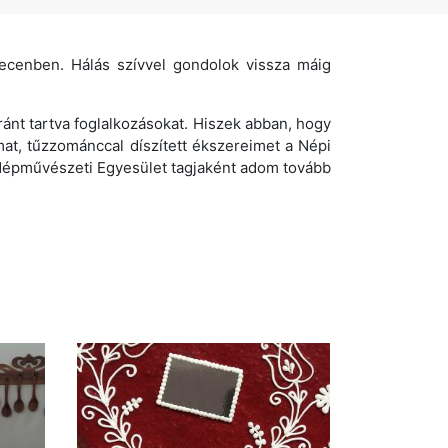
recenben. Hálás szívvel gondolok vissza máig
ánt tartva foglalkozásokat. Hiszek abban, hogy
at, tűzzománccal díszített ékszereimet a Népi
 Népművészeti Egyesület tagjaként adom tovább