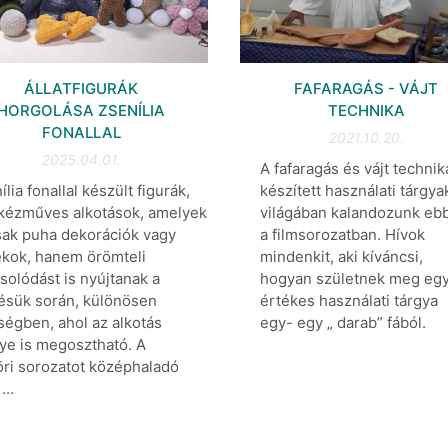
ÁLLATFIGURÁK
FAFARAGÁS - VÁJT
HORGOLÁSA ZSENÍLIA
TECHNIKA
FONALLAL
2021.10.20.
2025.04.01.
A fafaragás és vájt technik
ília fonallal készült figurák,
készített használati tárgya
 kézműves alkotások, amelyek
világában kalandozunk eb
ak puha dekorációk vagy
a filmsorozatban. Hívok
ékok, hanem örömteli
mindenkit, aki kíváncsi,
solódást is nyújtanak a
hogyan születnek meg eg
ésük során, különösen
értékes használati tárgya
égben, ahol az alkotás
egy- egy „ darab” fából.
ye is megosztható. A
ri sorozatot középhaladó
...