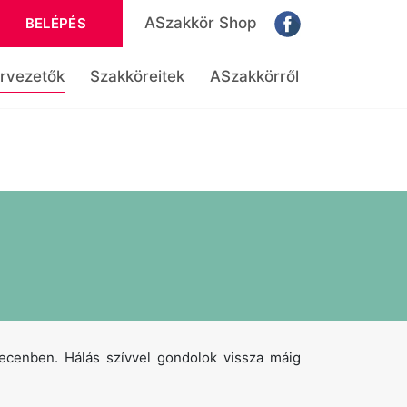
ASzakkör Shop
BELÉPÉS
rvezetők
Szakköreitek
ASzakkörről
recenben. Hálás szívvel gondolok vissza máig