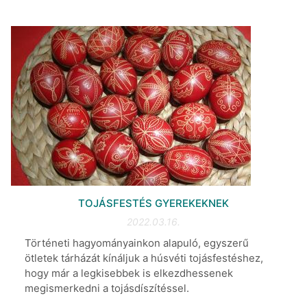
TOJÁSFESTÉS GYEREKEKNEK
2022.03.16.
Történeti hagyományainkon alapuló, egyszerű
ötletek tárházát kínáljuk a húsvéti tojásfestéshez,
hogy már a legkisebbek is elkezdhessenek
megismerkedni a tojásdíszítéssel.