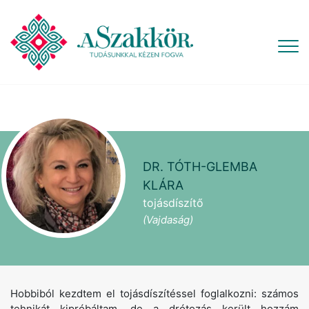
DR. TÓTH-GLEMBA
KLÁRA
tojásdíszítő
(Vajdaság)
Hobbiból kezdtem el tojásdíszítéssel foglalkozni: számos
tehnikát kipróbáltam, de a drótozás került hozzám