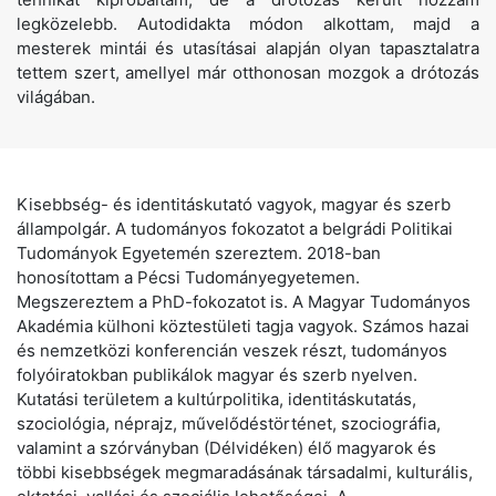
legközelebb. Autodidakta módon alkottam, majd a
mesterek mintái és utasításai alapján olyan tapasztalatra
tettem szert, amellyel már otthonosan mozgok a drótozás
világában.
Kisebbség- és identitáskutató vagyok, magyar és szerb
állampolgár. A tudományos fokozatot a belgrádi Politikai
Tudományok Egyetemén szereztem. 2018-ban
honosítottam a Pécsi Tudományegyetemen.
Megszereztem a PhD-fokozatot is. A Magyar Tudományos
Akadémia külhoni köztestületi tagja vagyok. Számos hazai
és nemzetközi konferencián veszek részt, tudományos
folyóiratokban publikálok magyar és szerb nyelven.
Kutatási területem a kultúrpolitika, identitáskutatás,
szociológia, néprajz, művelődéstörténet, szociográfia,
valamint a szórványban (Délvidéken) élő magyarok és
többi kisebbségek megmaradásának társadalmi, kulturális,