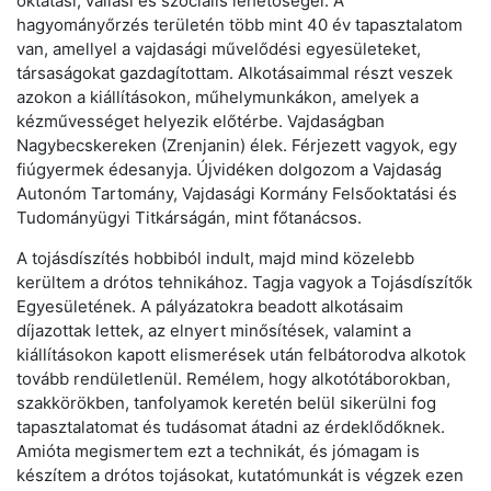
oktatási, vallási és szociális lehetőségei. A
hagyományőrzés területén több mint 40 év tapasztalatom
van, amellyel a vajdasági művelődési egyesületeket,
társaságokat gazdagítottam. Alkotásaimmal részt veszek
azokon a kiállításokon, műhelymunkákon, amelyek a
kézművességet helyezik előtérbe. Vajdaságban
Nagybecskereken (Zrenjanin) élek. Férjezett vagyok, egy
fiúgyermek édesanyja. Újvidéken dolgozom a Vajdaság
Autonóm Tartomány, Vajdasági Kormány Felsőoktatási és
Tudományügyi Titkárságán, mint főtanácsos.
A tojásdíszítés hobbiból indult, majd mind közelebb
kerültem a drótos tehnikához. Tagja vagyok a Tojásdíszítők
Egyesületének. A pályázatokra beadott alkotásaim
díjazottak lettek, az elnyert minősítések, valamint a
kiállításokon kapott elismerések után felbátorodva alkotok
tovább rendületlenül. Remélem, hogy alkotótáborokban,
szakkörökben, tanfolyamok keretén belül sikerülni fog
tapasztalatomat és tudásomat átadni az érdeklődőknek.
Amióta megismertem ezt a technikát, és jómagam is
készítem a drótos tojásokat, kutatómunkát is végzek ezen