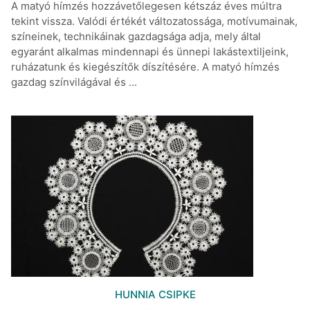
A matyó hímzés hozzávetőlegesen kétszáz éves múltra
tekint vissza. Valódi értékét változatossága, motívumainak,
színeinek, technikáinak gazdagsága adja, mely által
egyaránt alkalmas mindennapi és ünnepi lakástextiljeink,
ruházatunk és kiegészítők díszítésére. A matyó hímzés
gazdag színvilágával és ...
HUNNIA CSIPKE