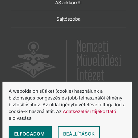
ASzakkörről
Sajtószoba
A weboldalon sütiket (cookie) használunk a
6065 Lakitelek, Szentkirályi út 2.
biztonságos böngészés és jobb felhasználói élmény
biztosításához. Az oldal igénybevételével elfogadod a
E-mail:
aszakkor@nmi.hu
cookie-k használatát. Az
Adatkezelési tájékoztató
E-mail:
titkarsag@nmi.hu
elolvasása.
Web:
www.nmi.hu
Adatkezelési tájékoztató
ELFOGADOM
BEÁLLÍTÁSOK
Általános Szerződési Feltételek