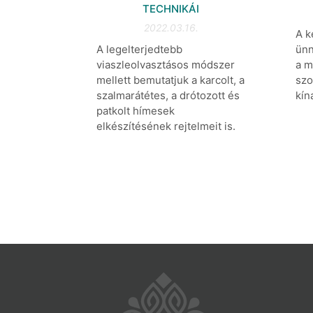
TECHNIKÁI
2022.03.16.
A k
ünn
A legelterjedtebb
a m
viaszleolvasztásos módszer
szo
mellett bemutatjuk a karcolt, a
kín
szalmarátétes, a drótozott és
patkolt hímesek
elkészítésének rejtelmeit is.