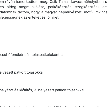
om révén ismerkedtem meg. Csik Tamás kovácsműhelyében sajá
és hideg megmunkálása, patkókészítés, szegkészítés), 
eladatomnak tartom, hogy a magyar népművészeti motívumkincs
legességnek az értékét és jó hírét.
csuhéfonóként és tojáspatkolóként is
lyezett patkolt tojásokkal
pályázat és kiállítás, 3. helyezett patkolt tojásokkal