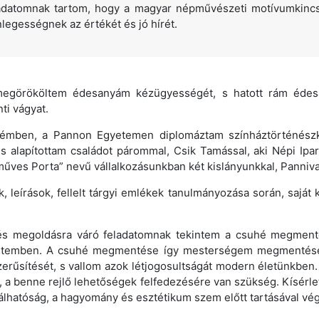
ladatomnak tartom, hogy a magyar népművészeti motívumkincsb
legességnek az értékét és jó hírét.
egörököltem édesanyám kézügyességét, s hatott rám édesa
ti vágyat.
émben, a Pannon Egyetemen diplomáztam színháztörténész
s alapítottam családot párommal, Csik Tamással, aki Népi Ipa
műves Porta” nevű vállalkozásunkban két kislányunkkal, Panniva
 leírások, fellelt tárgyi emlékek tanulmányozása során, saját
és megoldásra váró feladatomnak tekintem a csuhé megment
etemben. A csuhé megmentése így mesterségem megmentését 
erűsítését, s vallom azok létjogosultságát modern életünkben
 a benne rejlő lehetőségek felfedezésére van szükség. Kísérl
nálhatóság, a hagyomány és esztétikum szem előtt tartásával vé