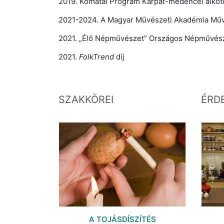
2019. Komatál Program Kárpát-medencei alkotóp
2021-2024. A Magyar Művészeti Akadémia Művé
2021. „Élő Népművészet” Országos Népművésze
2021.
FolkTrend
díj
SZAKKÖREI
ÉRD
A TOJÁSDÍSZÍTÉS