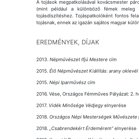
A tojások megpatkolásával kovácsmester pár
(mint például a különböző fémek meleg 
tojásdíszítéshez. Tojáspatkolóként fontos f
tojásnak, ennek az igazán sajátos magyar külön
EREDMÉNYEK, DÍJAK
2013.
Népművészet Ifjú Mestere
cím
2015.
Élő Népművészet Kiállítás
:
arany oklevél
2015.
Népi Iparművész
cím
2016. Vése, Országos Fémműves Pályázat: 2. he
2017.
Vidék Minősége Védjegy
elnyerése
2018.
Országos Népi Mesterségek Művészete
2018.
„Csabrendekért Érdemérem”
elnyerése