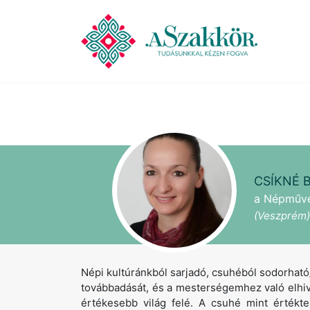
CSÍKNÉ 
a Népművés
(Veszprém)
Népi kultúránkból sarjadó, csuhéból sodorható
továbbadását, és a mesterségemhez való elhiv
értékesebb világ felé. A csuhé mint értékt