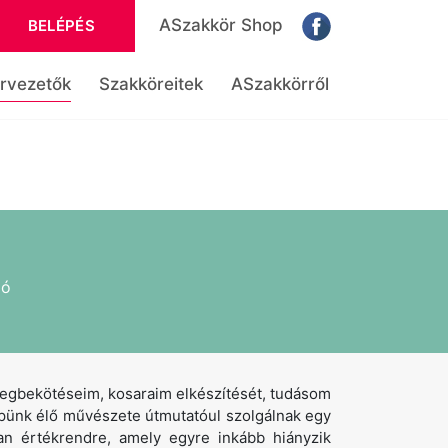
ASzakkör Shop
BELÉPÉS
rvezetők
Szakköreitek
ASzakkörről
ló
üvegbekötéseim, kosaraim elkészítését, tudásom
épünk élő művészete útmutatóul szolgálnak egy
an értékrendre, amely egyre inkább hiányzik