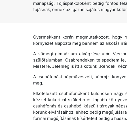
manapság. Tojáspatkolóként pedig fontos fe
tojásnak, ennek az igazán sajátos magyar külön
Gyermekként korán megmutatkozott, hogy m
környezet alapozta meg bennem az alkotás irán
A sümegi gimnázium elvégzése után Veszpr
szülőfalumban, Csabrendeken telepedtem le, 
Mestere. Jelenleg is itt alkotunk „Rendeki Kéz
A csuhéfonást népművészeti, néprajzi könyvek,
meg.
Elkötelezett csuhéfonóként különösen nagy 
kézzel kukoricát szűkebb és tágabb környez
csuhéfonás és csuhéból készült tárgyak népsz
korunk elvárásaihoz, ehhez pedig megújulásra,
formai megújításának kísérleteit pedig a hasz