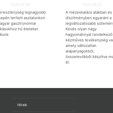
2022.03.28.
2020.09.22.
ereszténység legnagyobb
A mézeskalács alakban és
epén terített asztalunkon
díszítményben egyaránt a
agyar gasztronómiai
legváltozatosabb sütemén
kásokhoz hű ételeket
Kevés olyan nagy
álunk
hagyománnyal rendelkező
kézműves tevékenység va
amely változatlan
alapanyagokból,
összetevőkből készítve ma
él.
Hírek