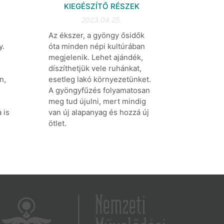
KIEGÉSZÍTŐ RÉSZEK
2023.04.25.
Az ékszer, a gyöngy ősidők
y.
óta minden népi kultúrában
megjelenik. Lehet ajándék,
díszíthetjük vele ruhánkat,
n,
esetleg lakó környezetünket.
A gyöngyfűzés folyamatosan
meg tud újulni, mert mindig
 is
van új alapanyag és hozzá új
ötlet.