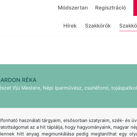
Módszertan
Regisztráció
Hírek
Szakkörök
Szakkö
BARDON RÉKA
zet Ifjú Mestere, Népi Iparművész, csuhéfonó, tojáspatko
/fonható használati tárgyaim, elsősorban szatyraim, szék- és 
atottságomat az a hit táplálja, hogy hagyományaink, magyar n
elennek hitt anyag megmunkálása pedig megtaníthat egy oly