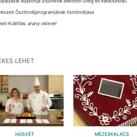
ályázat díjazottja (csuhéval bekötött üveg és kalácsostál)
szeti Ösztöndíjprogramjának ösztöndíjasa
ti Kiállítás:
arany oklevél
EKES LEHET
HÚSVÉT
MÉZESKALÁCS