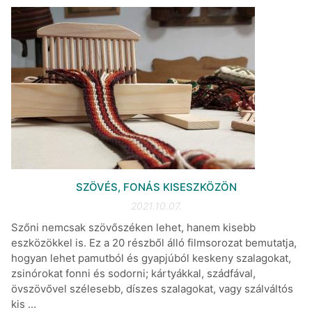
SZÖVÉS, FONÁS KISESZKÖZÖN
2021.10.07.
Szőni nemcsak szövőszéken lehet, hanem kisebb
eszközökkel is. Ez a 20 részből álló filmsorozat bemutatja,
hogyan lehet pamutból és gyapjúból keskeny szalagokat,
zsinórokat fonni és sodorni; kártyákkal, szádfával,
övszövővel szélesebb, díszes szalagokat, vagy szálváltós
kis ...