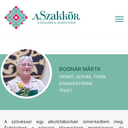
BOGNÁR MÁRTA
oktató, szövés, fonás
kiseszközökkel
(Fejér)
A szövéssel egy alkotótáborban ismerkedtem meg.
Érdekelnek a néprajzi tájegységek mintakincsei, és