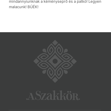
mindannyiunknak a kéményseprő és a patkó! Legyen
malacunk! BÚÉK!