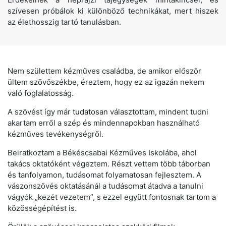
szívesen próbálok ki különböző technikákat, mert hiszek
az élethosszig tartó tanulásban.
Nem születtem kézműves családba, de amikor először
ültem szövőszékbe, éreztem, hogy ez az igazán nekem
való foglalatosság.
A szövést így már tudatosan választottam, mindent tudni
akartam erről a szép és mindennapokban használható
kézműves tevékenységről.
Beiratkoztam a Békéscsabai Kézműves Iskolába, ahol
takács oktatóként végeztem. Részt vettem több táborban
és tanfolyamon, tudásomat folyamatosan fejlesztem. A
vászonszövés oktatásánál a tudásomat átadva a tanulni
vágyók „kezét vezetem”, s ezzel együtt fontosnak tartom a
közösségépítést is.