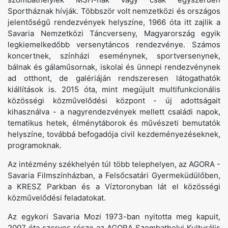
Sportháznak hívják. Többször volt nemzetközi és országos
jelentőségű rendezvények helyszíne, 1966 óta itt zajlik a
Savaria Nemzetközi Táncverseny, Magyarország egyik
legkiemelkedőbb versenytáncos rendezvénye. Számos
koncertnek, színházi eseménynek, sportversenynek,
bálnak és gálaműsornak, iskolai és ünnepi rendezvénynek
ad otthont, de galériáján rendszeresen látogathatók
kiállítások is. 2015 óta, mint megújult multifunkcionális
közösségi közművelődési központ - új adottságait
kihasználva - a nagyrendezvények mellett családi napok,
tematikus hetek, élménytáborok és művészeti bemutatók
helyszíne, továbbá befogadója civil kezdeményezéseknek,
programoknak.
Az intézmény székhelyén túl több telephelyen, az AGORA -
Savaria Filmszínházban, a Felsőcsatári Gyermeküdülőben,
a KRESZ Parkban és a Víztoronyban lát el közösségi
közművelődési feladatokat.
Az egykori Savaria Mozi 1973-ban nyitotta meg kapuit,
2007 óta szerves része az AGORA Szombathelyi Kulturális