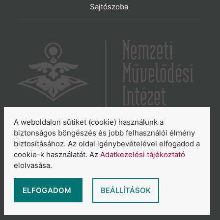
Sajtószoba
A weboldalon sütiket (cookie) használunk a
6065 Lakitelek, Szentkirályi út 2.
biztonságos böngészés és jobb felhasználói élmény
biztosításához. Az oldal igénybevételével elfogadod a
E-mail:
aszakkor@nmi.hu
cookie-k használatát. Az
Adatkezelési tájékoztató
E-mail:
titkarsag@nmi.hu
elolvasása.
Web:
www.nmi.hu
Adatkezelési tájékoztató
ELFOGADOM
BEÁLLÍTÁSOK
Általános Szerződési Feltételek
Sütikezelés áttekintése