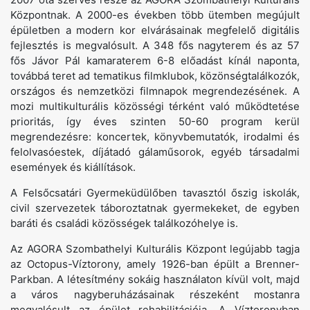
Központnak. A 2000-es években több ütemben megújult
épületben a modern kor elvárásainak megfelelő digitális
fejlesztés is megvalósult. A 348 fős nagyterem és az 57
fős Jávor Pál kamaraterem 6-8 előadást kínál naponta,
továbbá teret ad tematikus filmklubok, közönségtalálkozók,
országos és nemzetközi filmnapok megrendezésének. A
mozi multikulturális közösségi térként való működtetése
prioritás, így éves szinten 50-60 program kerül
megrendezésre: koncertek, könyvbemutatók, irodalmi és
felolvasóestek, díjátadó gálaműsorok, egyéb társadalmi
események és kiállítások.
A Felsőcsatári Gyermeküdülőben tavasztól őszig iskolák,
civil szervezetek táboroztatnak gyermekeket, de egyben
baráti és családi közösségek találkozóhelye is.
Az AGORA Szombathelyi Kulturális Központ legújabb tagja
az Octopus-Víztorony, amely 1926-ban épült a Brenner-
Parkban. A létesítmény sokáig használaton kívül volt, majd
a város nagyberuházásainak részeként mostanra
megvalósult az épület rehabilitációja. A Víztoronyban