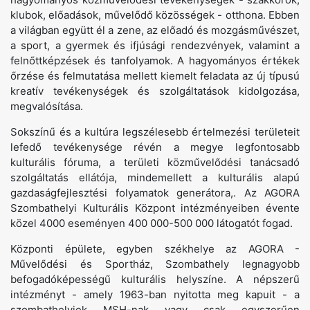
klubok, előadások, művelődő közösségek - otthona. Ebben
a világban együtt él a zene, az előadó és mozgásművészet,
a sport, a gyermek és ifjúsági rendezvények, valamint a
felnőttképzések és tanfolyamok. A hagyományos értékek
őrzése és felmutatása mellett kiemelt feladata az új típusú
kreatív tevékenységek és szolgáltatások kidolgozása,
megvalósítása.
Sokszínű és a kultúra legszélesebb értelmezési területeit
lefedő tevékenysége révén a megye legfontosabb
kulturális fóruma, a területi közművelődési tanácsadó
szolgáltatás ellátója, mindemellett a kulturális alapú
gazdaságfejlesztési folyamatok generátora,. Az AGORA
Szombathelyi Kulturális Központ intézményeiben évente
közel 4000 eseményen 400 000-500 000 látogatót fogad.
Központi épülete, egyben székhelye az AGORA -
Művelődési és Sportház, Szombathely legnagyobb
befogadóképességű kulturális helyszíne. A népszerű
intézményt - amely 1963-ban nyitotta meg kapuit - a
szombathelyiek MSH-nak vagy csak egyszerűen