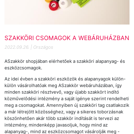
SZAKKÖRI CSOMAGOK A WEBÁRUHÁZBAN
2022.09.26. | Országos
ASzakkör shopjában elérhetőek a szakköri alapanyag- és
eszközcsomagok.
Az idei évben a szakköri eszközök és alapanyagok külön-
külön vásárolhatóak meg ASzakkör webáruházában, így
minden szakköri résztvevő, vagy újabb szakkört indító
közművelődési intézmény a saját igénye szerint rendelheti
meg a csomagokat. Amennyiben új szakköri tag csatlakozik
a már létrejött közösséghez, vagy a sikeres toborzásnak
köszönhetően akár több szakkör indítását is tervezi az
intézmény, mindenképp javasoljuk, hogy mind az
alapanyag-, mind az eszközcsomagot vásárolják meg -